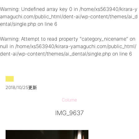
Warning
: Undefined array key 0 in
/home/xs563940/kirara-y
amaguchi.com/public_html/dent-ai/wp-content/themes/ai_d
ental/single.php
on line
6
Warning
: Attempt to read property "category_nicename" on
null in
/home/xs563940/kirara-yamaguchi.com/public_html/
dent-ai/wp-content/themes/ai_dental/single.php
on line
6
2018/10/25更新
Colume
IMG_9637