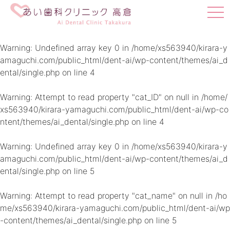
t
o
g
g
Warning
: Undefined array key 0 in
/home/xs563940/kirara-y
l
amaguchi.com/public_html/dent-ai/wp-content/themes/ai_d
e
ental/single.php
on line
4
n
a
v
Warning
: Attempt to read property "cat_ID" on null in
/home/
i
xs563940/kirara-yamaguchi.com/public_html/dent-ai/wp-co
g
ntent/themes/ai_dental/single.php
on line
4
a
t
i
Warning
: Undefined array key 0 in
/home/xs563940/kirara-y
o
amaguchi.com/public_html/dent-ai/wp-content/themes/ai_d
n
ental/single.php
on line
5
Warning
: Attempt to read property "cat_name" on null in
/ho
me/xs563940/kirara-yamaguchi.com/public_html/dent-ai/wp
-content/themes/ai_dental/single.php
on line
5