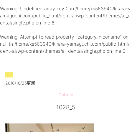
Warning
: Undefined array key 0 in
/home/xs563940/kirara-y
amaguchi.com/public_html/dent-ai/wp-content/themes/ai_d
ental/single.php
on line
6
Warning
: Attempt to read property "category_nicename" on
null in
/home/xs563940/kirara-yamaguchi.com/public_html/
dent-ai/wp-content/themes/ai_dental/single.php
on line
6
2018/10/25更新
Colume
1028_5