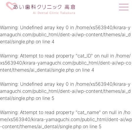
t
o
g
g
Warning
: Undefined array key 0 in
/home/xs563940/kirara-y
l
amaguchi.com/public_html/dent-ai/wp-content/themes/ai_d
e
ental/single.php
on line
4
n
a
v
Warning
: Attempt to read property "cat_ID" on null in
/home/
i
xs563940/kirara-yamaguchi.com/public_html/dent-ai/wp-co
g
ntent/themes/ai_dental/single.php
on line
4
a
t
i
Warning
: Undefined array key 0 in
/home/xs563940/kirara-y
o
amaguchi.com/public_html/dent-ai/wp-content/themes/ai_d
n
ental/single.php
on line
5
Warning
: Attempt to read property "cat_name" on null in
/ho
me/xs563940/kirara-yamaguchi.com/public_html/dent-ai/wp
-content/themes/ai_dental/single.php
on line
5