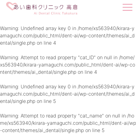
t
o
g
g
Warning
: Undefined array key 0 in
/home/xs563940/kirara-y
l
amaguchi.com/public_html/dent-ai/wp-content/themes/ai_d
e
ental/single.php
on line
4
n
a
v
Warning
: Attempt to read property "cat_ID" on null in
/home/
i
xs563940/kirara-yamaguchi.com/public_html/dent-ai/wp-co
g
ntent/themes/ai_dental/single.php
on line
4
a
t
i
Warning
: Undefined array key 0 in
/home/xs563940/kirara-y
o
amaguchi.com/public_html/dent-ai/wp-content/themes/ai_d
n
ental/single.php
on line
5
Warning
: Attempt to read property "cat_name" on null in
/ho
me/xs563940/kirara-yamaguchi.com/public_html/dent-ai/wp
-content/themes/ai_dental/single.php
on line
5