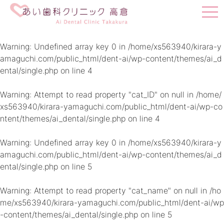
t
o
g
g
Warning
: Undefined array key 0 in
/home/xs563940/kirara-y
l
amaguchi.com/public_html/dent-ai/wp-content/themes/ai_d
e
ental/single.php
on line
4
n
a
v
Warning
: Attempt to read property "cat_ID" on null in
/home/
i
xs563940/kirara-yamaguchi.com/public_html/dent-ai/wp-co
g
ntent/themes/ai_dental/single.php
on line
4
a
t
i
Warning
: Undefined array key 0 in
/home/xs563940/kirara-y
o
amaguchi.com/public_html/dent-ai/wp-content/themes/ai_d
n
ental/single.php
on line
5
Warning
: Attempt to read property "cat_name" on null in
/ho
me/xs563940/kirara-yamaguchi.com/public_html/dent-ai/wp
-content/themes/ai_dental/single.php
on line
5