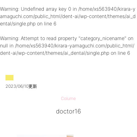
Warning
: Undefined array key 0 in
/home/xs563940/kirara-y
amaguchi.com/public_html/dent-ai/wp-content/themes/ai_d
ental/single.php
on line
6
Warning
: Attempt to read property "category_nicename" on
null in
/home/xs563940/kirara-yamaguchi.com/public_html/
dent-ai/wp-content/themes/ai_dental/single.php
on line
6
2023/06/10更新
Colume
doctor16