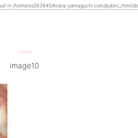
ull in
/home/xs563940/kirara-yamaguchi.com/public_html/den
Colume
image10