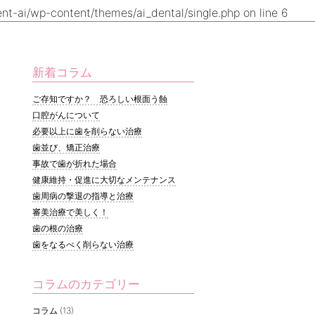
t-ai/wp-content/themes/ai_dental/single.php
on line
6
新着コラム
ご存知ですか？ 恐ろしい根面う蝕
口腔がんについて
必要以上に歯を削らない治療
歯並び、矯正治療
事故で歯が折れた場合
健康維持・促進に大切なメンテナンス
歯周病の撃退の指導と治療
審美治療で美しく！
歯の根の治療
歯をなるべく削らない治療
コラムのカテゴリー
コラム
(13)