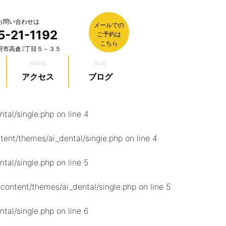
お問い合わせは
メールでの
5-21-1192
ご予約は
こちら
府市高倉2丁目５－３５
ACCESS
BLOG
アクセス
ブログ
tal/single.php
on line
4
ent/themes/ai_dental/single.php
on line
4
tal/single.php
on line
5
ontent/themes/ai_dental/single.php
on line
5
tal/single.php
on line
6