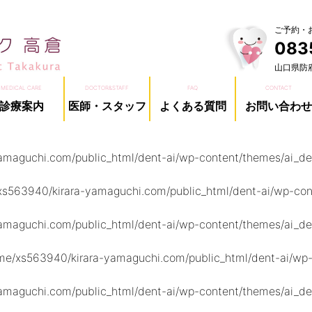
ご予約・
083
山口県防
MEDICAL CARE
DOCTOR&STAFF
FAQ
CONTACT
診療案内
医師・スタッフ
よくある質問
お問い合わせ
maguchi.com/public_html/dent-ai/wp-content/themes/ai_den
s563940/kirara-yamaguchi.com/public_html/dent-ai/wp-cont
maguchi.com/public_html/dent-ai/wp-content/themes/ai_den
me/xs563940/kirara-yamaguchi.com/public_html/dent-ai/wp-c
maguchi.com/public_html/dent-ai/wp-content/themes/ai_den