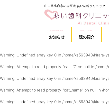
山口県防府市の歯医者 あい歯科クリニック
INFORMATION
ABOUT CLINIC
お知らせ
院の紹介
Warning
: Undefined array key 0 in
/home/xs563940/kirara-ya
Warning
: Attempt to read property "cat_ID" on null in
/home/x
Warning
: Undefined array key 0 in
/home/xs563940/kirara-ya
Warning
: Attempt to read property "cat_name" on null in
/ho
Warning
: Undefined array key 0 in
/home/xs563940/kirara-ya