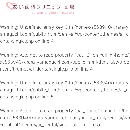
t
o
g
g
Warning
: Undefined array key 0 in
/home/xs563940/kirara-y
l
amaguchi.com/public_html/dent-ai/wp-content/themes/ai_d
e
ental/single.php
on line
4
n
a
v
Warning
: Attempt to read property "cat_ID" on null in
/home/
i
xs563940/kirara-yamaguchi.com/public_html/dent-ai/wp-co
g
ntent/themes/ai_dental/single.php
on line
4
a
t
i
Warning
: Undefined array key 0 in
/home/xs563940/kirara-y
o
amaguchi.com/public_html/dent-ai/wp-content/themes/ai_d
n
ental/single.php
on line
5
Warning
: Attempt to read property "cat_name" on null in
/ho
me/xs563940/kirara-yamaguchi.com/public_html/dent-ai/wp
-content/themes/ai_dental/single.php
on line
5