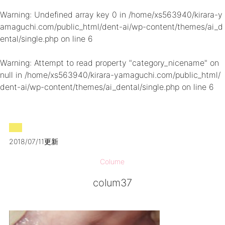
Warning
: Undefined array key 0 in
/home/xs563940/kirara-y
amaguchi.com/public_html/dent-ai/wp-content/themes/ai_d
ental/single.php
on line
6
Warning
: Attempt to read property "category_nicename" on
null in
/home/xs563940/kirara-yamaguchi.com/public_html/
dent-ai/wp-content/themes/ai_dental/single.php
on line
6
2018/07/11更新
Colume
colum37