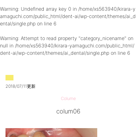
Warning
: Undefined array key 0 in
/home/xs563940/kirara-y
amaguchi.com/public_html/dent-ai/wp-content/themes/ai_d
ental/single.php
on line
6
Warning
: Attempt to read property "category_nicename" on
null in
/home/xs563940/kirara-yamaguchi.com/public_html/
dent-ai/wp-content/themes/ai_dental/single.php
on line
6
2018/07/11更新
Colume
colum06