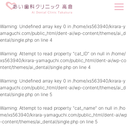
t
o
g
g
Warning
: Undefined array key 0 in
/home/xs563940/kirara-y
l
amaguchi.com/public_html/dent-ai/wp-content/themes/ai_d
e
ental/single.php
on line
4
n
a
v
Warning
: Attempt to read property "cat_ID" on null in
/home/
i
xs563940/kirara-yamaguchi.com/public_html/dent-ai/wp-co
g
ntent/themes/ai_dental/single.php
on line
4
a
t
i
Warning
: Undefined array key 0 in
/home/xs563940/kirara-y
o
amaguchi.com/public_html/dent-ai/wp-content/themes/ai_d
n
ental/single.php
on line
5
Warning
: Attempt to read property "cat_name" on null in
/ho
me/xs563940/kirara-yamaguchi.com/public_html/dent-ai/wp
-content/themes/ai_dental/single.php
on line
5