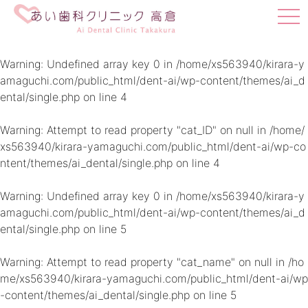
t
o
g
g
Warning
: Undefined array key 0 in
/home/xs563940/kirara-y
l
amaguchi.com/public_html/dent-ai/wp-content/themes/ai_d
e
ental/single.php
on line
4
n
a
v
Warning
: Attempt to read property "cat_ID" on null in
/home/
i
xs563940/kirara-yamaguchi.com/public_html/dent-ai/wp-co
g
ntent/themes/ai_dental/single.php
on line
4
a
t
i
Warning
: Undefined array key 0 in
/home/xs563940/kirara-y
o
amaguchi.com/public_html/dent-ai/wp-content/themes/ai_d
n
ental/single.php
on line
5
Warning
: Attempt to read property "cat_name" on null in
/ho
me/xs563940/kirara-yamaguchi.com/public_html/dent-ai/wp
-content/themes/ai_dental/single.php
on line
5