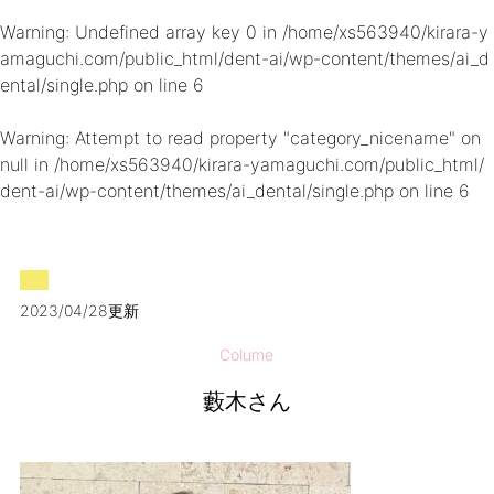
Warning
: Undefined array key 0 in
/home/xs563940/kirara-y
amaguchi.com/public_html/dent-ai/wp-content/themes/ai_d
ental/single.php
on line
6
Warning
: Attempt to read property "category_nicename" on
null in
/home/xs563940/kirara-yamaguchi.com/public_html/
dent-ai/wp-content/themes/ai_dental/single.php
on line
6
2023/04/28更新
Colume
藪木さん